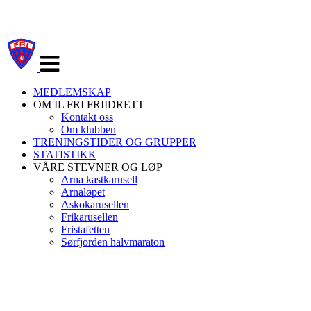
Veksle
navigasjon
MEDLEMSKAP
OM IL FRI FRIIDRETT
Kontakt oss
Om klubben
TRENINGSTIDER OG GRUPPER
STATISTIKK
VÅRE STEVNER OG LØP
Arna kastkarusell
Arnaløpet
Askokarusellen
Frikarusellen
Fristafetten
Sørfjorden halvmaraton