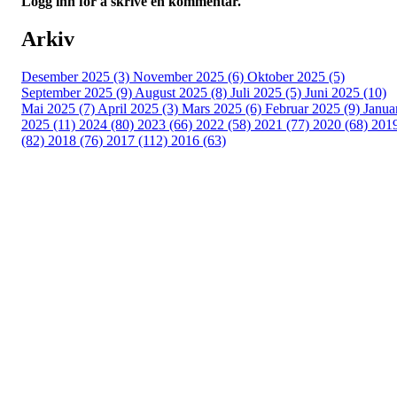
Logg inn for å skrive en kommentar.
Arkiv
Desember 2025 (3)
November 2025 (6)
Oktober 2025 (5)
September 2025 (9)
August 2025 (8)
Juli 2025 (5)
Juni 2025 (10)
Mai 2025 (7)
April 2025 (3)
Mars 2025 (6)
Februar 2025 (9)
Janua
2025 (11)
2024 (80)
2023 (66)
2022 (58)
2021 (77)
2020 (68)
201
(82)
2018 (76)
2017 (112)
2016 (63)
Idrettslaget Fri
Arna Idrettspark,
Indre Arna-vegen 189
5260 - Indre Arna
Org. nr.: 881 940 922
+ 47 93 04 29 24