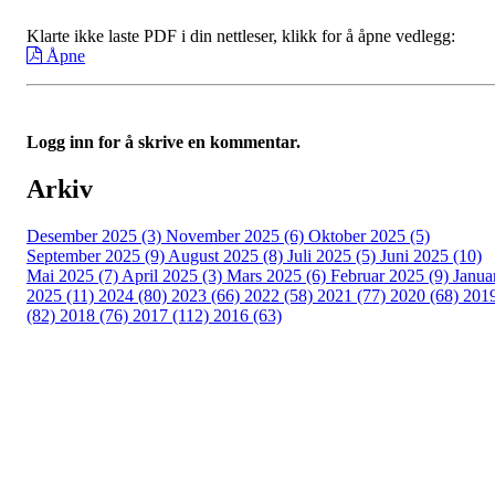
Klarte ikke laste PDF i din nettleser, klikk for å åpne vedlegg:
Åpne
Logg inn for å skrive en kommentar.
Arkiv
Desember 2025 (3)
November 2025 (6)
Oktober 2025 (5)
September 2025 (9)
August 2025 (8)
Juli 2025 (5)
Juni 2025 (10)
Mai 2025 (7)
April 2025 (3)
Mars 2025 (6)
Februar 2025 (9)
Janua
2025 (11)
2024 (80)
2023 (66)
2022 (58)
2021 (77)
2020 (68)
201
(82)
2018 (76)
2017 (112)
2016 (63)
Idrettslaget Fri