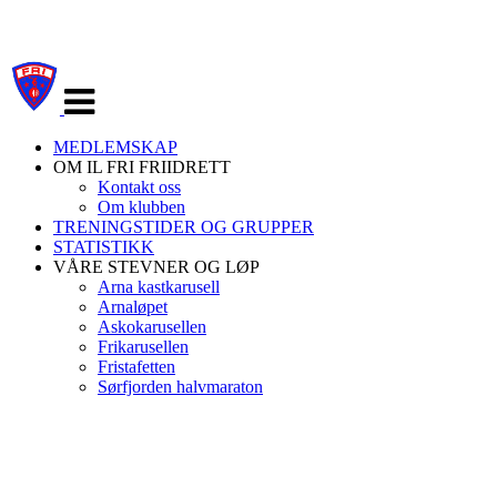
Veksle
navigasjon
MEDLEMSKAP
OM IL FRI FRIIDRETT
Kontakt oss
Om klubben
TRENINGSTIDER OG GRUPPER
STATISTIKK
VÅRE STEVNER OG LØP
Arna kastkarusell
Arnaløpet
Askokarusellen
Frikarusellen
Fristafetten
Sørfjorden halvmaraton