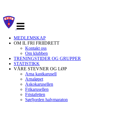
Veksle
navigasjon
MEDLEMSKAP
OM IL FRI FRIIDRETT
Kontakt oss
Om klubben
TRENINGSTIDER OG GRUPPER
STATISTIKK
VÅRE STEVNER OG LØP
Arna kastkarusell
Arnaløpet
Askokarusellen
Frikarusellen
Fristafetten
Sørfjorden halvmaraton