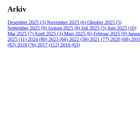
Arkiv
Desember 2025 (3)
November 2025 (6)
Oktober 2025 (5)
September 2025 (9)
August 2025 (8)
Juli 2025 (5)
Juni 2025 (10)
Mai 2025 (7)
April 2025 (3)
Mars 2025 (6)
Februar 2025 (9)
Janua
2025 (11)
2024 (80)
2023 (66)
2022 (58)
2021 (77)
2020 (68)
201
(82)
2018 (76)
2017 (112)
2016 (63)
Idrettslaget Fri
Arna Idrettspark,
Indre Arna-vegen 189
5260 - Indre Arna
Org. nr.: 881 940 922
+ 47 93 04 29 24
Info@il-fri.no