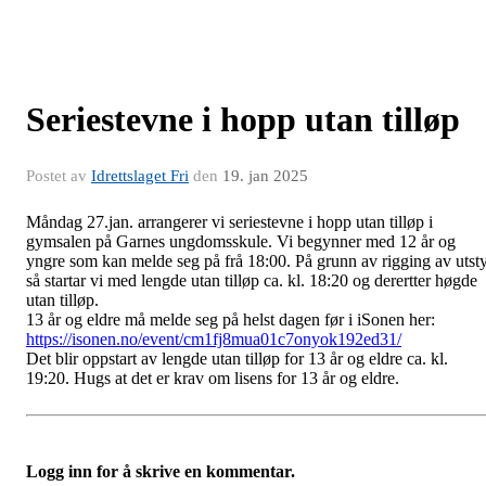
Seriestevne i hopp utan tilløp
Postet av
Idrettslaget Fri
den
19. jan 2025
Måndag 27.jan. arrangerer vi seriestevne i hopp utan tilløp i
gymsalen på Garnes ungdomsskule. Vi begynner med 12 år og
yngre som kan melde seg på frå 18:00. På grunn av rigging av utst
så startar vi med lengde utan tilløp ca. kl. 18:20 og derertter høgde
utan tilløp.
13 år og eldre må melde seg på helst dagen før i iSonen her:
https://isonen.no/event/cm1fj8mua01c7onyok192ed31/
Det blir oppstart av lengde utan tilløp for 13 år og eldre ca. kl.
19:20. Hugs at det er krav om lisens for 13 år og eldre.
Logg inn for å skrive en kommentar.