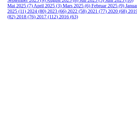
September 2025 (9)
August 2025 (8)
Juli 2025 (5)
Juni 2025 (10)
Mai 2025 (7)
April 2025 (3)
Mars 2025 (6)
Februar 2025 (9)
Janua
2025 (11)
2024 (80)
2023 (66)
2022 (58)
2021 (77)
2020 (68)
201
(82)
2018 (76)
2017 (112)
2016 (63)
Idrettslaget Fri
Arna Idrettspark,
Indre Arna-vegen 189
5260 - Indre Arna
Org. nr.: 881 940 922
+ 47 93 04 29 24
Info@il-fri.no
Bli medlem i klubben!