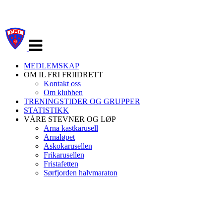
Veksle
navigasjon
MEDLEMSKAP
OM IL FRI FRIIDRETT
Kontakt oss
Om klubben
TRENINGSTIDER OG GRUPPER
STATISTIKK
VÅRE STEVNER OG LØP
Arna kastkarusell
Arnaløpet
Askokarusellen
Frikarusellen
Fristafetten
Sørfjorden halvmaraton