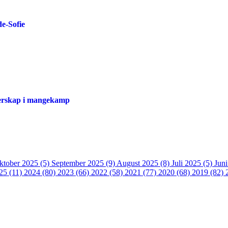
de-Sofie
sterskap i mangekamp
ktober 2025 (5)
September 2025 (9)
August 2025 (8)
Juli 2025 (5)
Jun
25 (11)
2024 (80)
2023 (66)
2022 (58)
2021 (77)
2020 (68)
2019 (82)