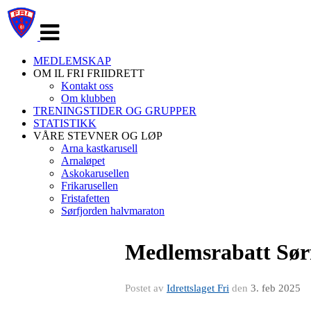
Veksle
navigasjon
MEDLEMSKAP
OM IL FRI FRIIDRETT
Kontakt oss
Om klubben
TRENINGSTIDER OG GRUPPER
STATISTIKK
VÅRE STEVNER OG LØP
Arna kastkarusell
Arnaløpet
Askokarusellen
Frikarusellen
Fristafetten
Sørfjorden halvmaraton
Medlemsrabatt Sør
Postet av
Idrettslaget Fri
den
3. feb 2025