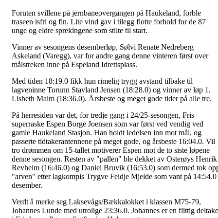
Foruten svillene på jernbaneovergangen på Haukeland, forble
traseen isfri og fin. Lite vind gav i tilegg flotte forhold for de 87
unge og eldre sprekingene som stilte til start.
Vinner av sesongens desemberløp, Sølvi Renate Nedreberg
Askeland (Varegg), var for andre gang denne vinteren først over
målstreken inne på Espeland Idrettsplass.
Med tiden 18:19.0 fikk hun rimelig trygg avstand tilbake til
lagveninne Torunn Stavland Jensen (18:28.0) og vinner av løp 1,
Lisbeth Malm (18:36.0). Årsbeste og meget gode tider på alle tre.
På herresiden var det, for tredje gang i 24/25-sesongen, Fris
superraske Espen Borge Joensen som var først ved vendig ved
gamle Haukeland Stasjon. Han holdt ledelsen inn mot mål, og
passerte tidtakerantennene på meget gode, og årsbeste 16:04.0. Vil
tro drømmen om 15-tallet motiverer Espen mot de to siste løpene
denne sesongen. Resten av "pallen" ble dekket av Osterøys Henrik
Revheim (16:46.0) og Daniel Bruvik (16:53.0) som dermed tok op
"arven" etter lagkompis Trygve Feidje Mjelde som vant på 14:54.0 
desember.
Verdt å merke seg Laksevågs/Bækkalokket i klassen M75-79,
Johannes Lunde med utrolige 23:36.0. Johannes er en flittig deltake