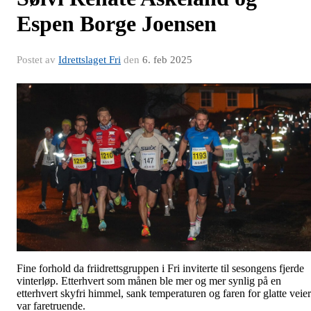
Espen Borge Joensen
Postet av
Idrettslaget Fri
den
6. feb 2025
Fine forhold da friidrettsgruppen i Fri inviterte til sesongens fjerde
vinterløp. Etterhvert som månen ble mer og mer synlig på en
etterhvert skyfri himmel, sank temperaturen og faren for glatte veier
var faretruende.