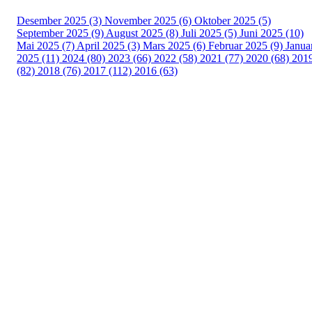
Desember 2025 (3)
November 2025 (6)
Oktober 2025 (5)
September 2025 (9)
August 2025 (8)
Juli 2025 (5)
Juni 2025 (10)
Mai 2025 (7)
April 2025 (3)
Mars 2025 (6)
Februar 2025 (9)
Janua
2025 (11)
2024 (80)
2023 (66)
2022 (58)
2021 (77)
2020 (68)
201
(82)
2018 (76)
2017 (112)
2016 (63)
Idrettslaget Fri
Arna Idrettspark,
Indre Arna-vegen 189
5260 - Indre Arna
Org. nr.: 881 940 922
+ 47 93 04 29 24
Info@il-fri.no