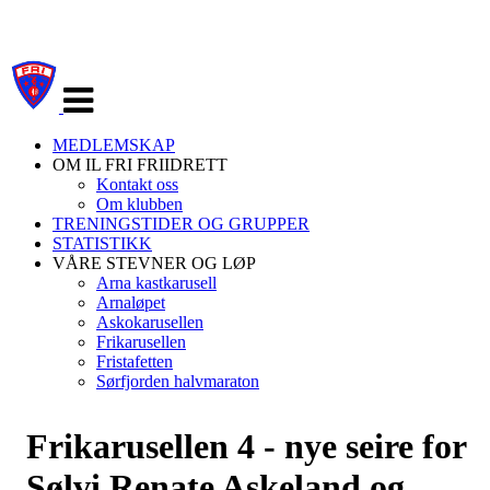
Veksle
navigasjon
MEDLEMSKAP
OM IL FRI FRIIDRETT
Kontakt oss
Om klubben
TRENINGSTIDER OG GRUPPER
STATISTIKK
VÅRE STEVNER OG LØP
Arna kastkarusell
Arnaløpet
Askokarusellen
Frikarusellen
Fristafetten
Sørfjorden halvmaraton
Frikarusellen 4 - nye seire for
Sølvi Renate Askeland og