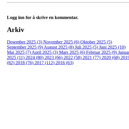
Logg inn for å skrive en kommentar.
Arkiv
Desember 2025 (3)
November 2025 (6)
Oktober 2025 (5)
September 2025 (9)
August 2025 (8)
Juli 2025 (5)
Juni 2025 (10)
Mai 2025 (7)
April 2025 (3)
Mars 2025 (6)
Februar 2025 (9)
Janua
2025 (11)
2024 (80)
2023 (66)
2022 (58)
2021 (77)
2020 (68)
201
(82)
2018 (76)
2017 (112)
2016 (63)
Idrettslaget Fri
Arna Idrettspark,
Indre Arna-vegen 189
5260 - Indre Arna