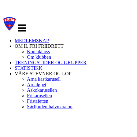
Veksle
navigasjon
MEDLEMSKAP
OM IL FRI FRIIDRETT
Kontakt oss
Om klubben
TRENINGSTIDER OG GRUPPER
STATISTIKK
VÅRE STEVNER OG LØP
Arna kastkarusell
Arnaløpet
Askokarusellen
Frikarusellen
Fristafetten
Sørfjorden halvmaraton