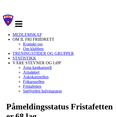
Veksle
navigasjon
MEDLEMSKAP
OM IL FRI FRIIDRETT
Kontakt oss
Om klubben
TRENINGSTIDER OG GRUPPER
STATISTIKK
VÅRE STEVNER OG LØP
Arna kastkarusell
Arnaløpet
Askokarusellen
Frikarusellen
Fristafetten
Sørfjorden halvmaraton
Påmeldingsstatus Fristafetten
er 68 lag