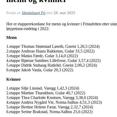
Postet av
Idrettslaget Fri
den
28. mar 2025
Her er etapperekordane for menn og kvinner i Fristafetten etter sist
løypetrase-endring i 2022:
Menn
1.etappe Thomas Strønstad Løseth, Gneist 1,26,5 (2024)
2.etappe Andreas Haara Bakketun, Gular 33,5 (2022)
3.etappe Matias Førde, Gular 3,14,0 (2022)
4.etappe Bjørnar Sandnes Lillefosse, Gular 3,57,4 (2022)
5.etappe Didrik Stuhaug Hatlelid, Gneist 2,09,2 (2024)
6.etappe Jakob Vaula, Gular 20,3 (2022)
Kvinner
1.etappe Silje Linstad, Varegg 1,42,3 (2024)
2.etappe Martine Tharaldsen, Gular 40,7 (2022)
3.etappe Thea Charlotte Knutsen, Varegg 3,38,0 (2024)
4.etappe Andrea Nygård Vie, Norna-Salhus 4,51,3 (2023)
5.etappe Bertine Helene Færø, Varegg 2,32,7 (2024)
6.etappe Serine Brakstad, Norna-Salhus 25,6 (2022)