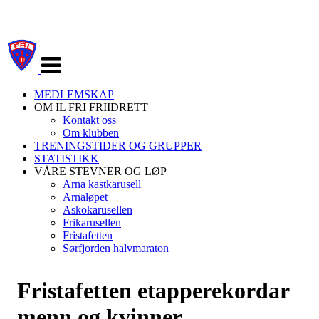
Veksle
navigasjon
MEDLEMSKAP
OM IL FRI FRIIDRETT
Kontakt oss
Om klubben
TRENINGSTIDER OG GRUPPER
STATISTIKK
VÅRE STEVNER OG LØP
Arna kastkarusell
Arnaløpet
Askokarusellen
Frikarusellen
Fristafetten
Sørfjorden halvmaraton
Fristafetten etapperekordar
menn og kvinner