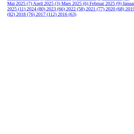
Mai 2025 (7)
April 2025 (3)
Mars 2025 (6)
Februar 2025 (9)
Janua
2025 (11)
2024 (80)
2023 (66)
2022 (58)
2021 (77)
2020 (68)
201
(82)
2018 (76)
2017 (112)
2016 (63)
Idrettslaget Fri
Arna Idrettspark,
Indre Arna-vegen 189
5260 - Indre Arna
Org. nr.: 881 940 922
+ 47 93 04 29 24
Info@il-fri.no
Bli medlem i klubben!