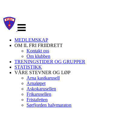
Veksle
navigasjon
MEDLEMSKAP
OM IL FRI FRIIDRETT
Kontakt oss
Om klubben
TRENINGSTIDER OG GRUPPER
STATISTIKK
VÅRE STEVNER OG LØP
Arna kastkarusell
Arnaløpet
Askokarusellen
Frikarusellen
Fristafetten
Sørfjorden halvmaraton