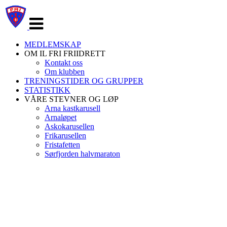
Veksle
navigasjon
MEDLEMSKAP
OM IL FRI FRIIDRETT
Kontakt oss
Om klubben
TRENINGSTIDER OG GRUPPER
STATISTIKK
VÅRE STEVNER OG LØP
Arna kastkarusell
Arnaløpet
Askokarusellen
Frikarusellen
Fristafetten
Sørfjorden halvmaraton