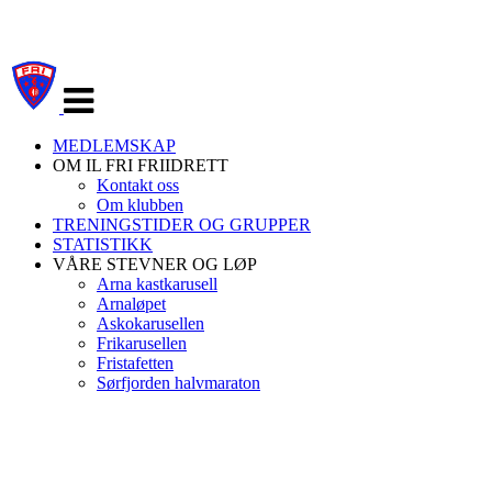
Veksle
navigasjon
MEDLEMSKAP
OM IL FRI FRIIDRETT
Kontakt oss
Om klubben
TRENINGSTIDER OG GRUPPER
STATISTIKK
VÅRE STEVNER OG LØP
Arna kastkarusell
Arnaløpet
Askokarusellen
Frikarusellen
Fristafetten
Sørfjorden halvmaraton