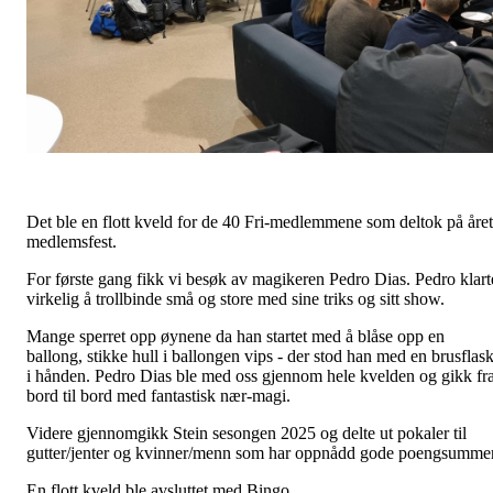
Det ble en flott kveld for de 40 Fri-medlemmene som deltok på året
medlemsfest.
For første gang fikk vi besøk av magikeren Pedro Dias. Pedro klart
virkelig å trollbinde små og store med sine triks og sitt show.
Mange sperret opp øynene da han startet med å blåse opp en
ballong, stikke hull i ballongen vips - der stod han med en brusflas
i hånden. Pedro Dias ble med oss gjennom hele kvelden og gikk fr
bord til bord med fantastisk nær-magi.
Videre gjennomgikk Stein sesongen 2025 og delte ut pokaler til
gutter/jenter og kvinner/menn som har oppnådd gode poengsummer
En flott kveld ble avsluttet med Bingo.