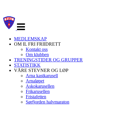
Veksle
navigasjon
MEDLEMSKAP
OM IL FRI FRIIDRETT
Kontakt oss
Om klubben
TRENINGSTIDER OG GRUPPER
STATISTIKK
VÅRE STEVNER OG LØP
Arna kastkarusell
Arnaløpet
Askokarusellen
Frikarusellen
Fristafetten
Sørfjorden halvmaraton