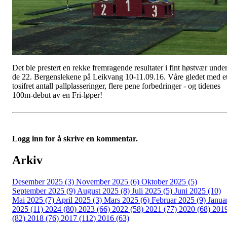
Det ble prestert en rekke fremragende resultater i fint høstvær unde
de 22. Bergenslekene på Leikvang 10-11.09.16. Våre gledet med e
tosifret antall pallplasseringer, flere pene forbedringer - og tidenes
100m-debut av en Fri-løper!
Logg inn for å skrive en kommentar.
Arkiv
Desember 2025 (3)
November 2025 (6)
Oktober 2025 (5)
September 2025 (9)
August 2025 (8)
Juli 2025 (5)
Juni 2025 (10)
Mai 2025 (7)
April 2025 (3)
Mars 2025 (6)
Februar 2025 (9)
Janua
2025 (11)
2024 (80)
2023 (66)
2022 (58)
2021 (77)
2020 (68)
201
(82)
2018 (76)
2017 (112)
2016 (63)