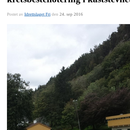
Postet av
Idrettslaget Fri
den
24. sep 2016