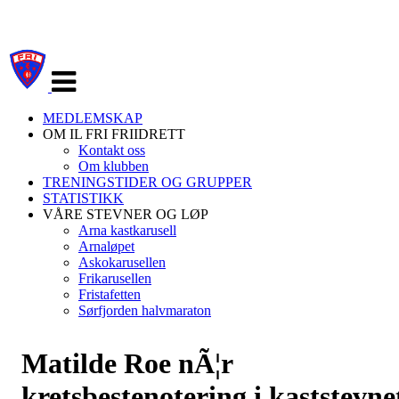
Veksle
navigasjon
MEDLEMSKAP
OM IL FRI FRIIDRETT
Kontakt oss
Om klubben
TRENINGSTIDER OG GRUPPER
STATISTIKK
VÅRE STEVNER OG LØP
Arna kastkarusell
Arnaløpet
Askokarusellen
Frikarusellen
Fristafetten
Sørfjorden halvmaraton
Matilde Roe nÃ¦r
kretsbestenotering i kaststevne