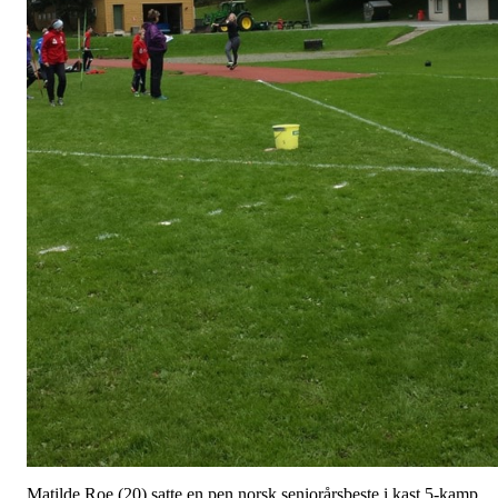
Matilde Roe (20) satte en pen norsk seniorårsbeste i kast 5-kamp