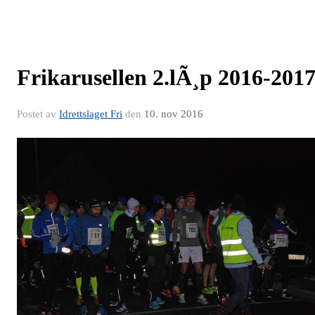
Frikarusellen 2.lÃ¸p 2016-201
Postet av
Idrettslaget Fri
den
10. nov 2016