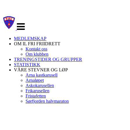
Veksle
navigasjon
MEDLEMSKAP
OM IL FRI FRIIDRETT
Kontakt oss
Om klubben
TRENINGSTIDER OG GRUPPER
STATISTIKK
VÅRE STEVNER OG LØP
Arna kastkarusell
Arnaløpet
Askokarusellen
Frikarusellen
Fristafetten
Sørfjorden halvmaraton