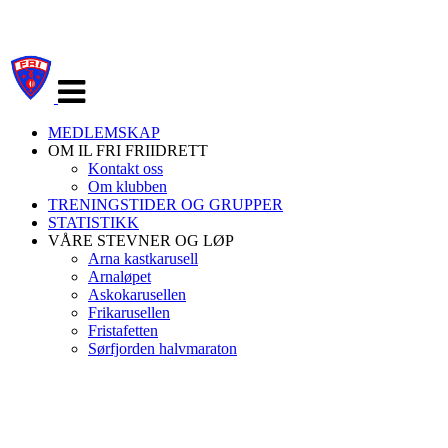
Veksle
navigasjon
MEDLEMSKAP
OM IL FRI FRIIDRETT
Kontakt oss
Om klubben
TRENINGSTIDER OG GRUPPER
STATISTIKK
VÅRE STEVNER OG LØP
Arna kastkarusell
Arnaløpet
Askokarusellen
Frikarusellen
Fristafetten
Sørfjorden halvmaraton