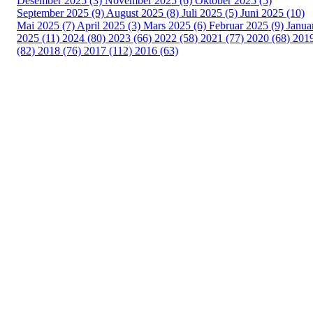
Desember 2025 (3)
November 2025 (6)
Oktober 2025 (5)
September 2025 (9)
August 2025 (8)
Juli 2025 (5)
Juni 2025 (10)
Mai 2025 (7)
April 2025 (3)
Mars 2025 (6)
Februar 2025 (9)
Janua
2025 (11)
2024 (80)
2023 (66)
2022 (58)
2021 (77)
2020 (68)
201
(82)
2018 (76)
2017 (112)
2016 (63)
Idrettslaget Fri
Arna Idrettspark,
Indre Arna-vegen 189
5260 - Indre Arna
Org. nr.: 881 940 922
+ 47 93 04 29 24
Info@il-fri.no