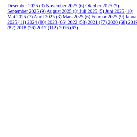
Desember 2025 (3)
November 2025 (6)
Oktober 2025 (5)
September 2025 (9)
August 2025 (8)
Juli 2025 (5)
Juni 2025 (10)
Mai 2025 (7)
April 2025 (3)
Mars 2025 (6)
Februar 2025 (9)
Janua
2025 (11)
2024 (80)
2023 (66)
2022 (58)
2021 (77)
2020 (68)
201
(82)
2018 (76)
2017 (112)
2016 (63)
Idrettslaget Fri
Arna Idrettspark,
Indre Arna-vegen 189
5260 - Indre Arna
Org. nr.: 881 940 922
+ 47 93 04 29 24
Info@il-fri.no