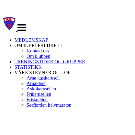
Veksle
navigasjon
MEDLEMSKAP
OM IL FRI FRIIDRETT
Kontakt oss
Om klubben
TRENINGSTIDER OG GRUPPER
STATISTIKK
VÅRE STEVNER OG LØP
Arna kastkarusell
Arnaløpet
Askokarusellen
Frikarusellen
Fristafetten
Sørfjorden halvmaraton