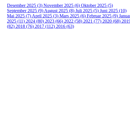
Desember 2025 (3)
November 2025 (6)
Oktober 2025 (5)
September 2025 (9)
August 2025 (8)
Juli 2025 (5)
Juni 2025 (10)
Mai 2025 (7)
April 2025 (3)
Mars 2025 (6)
Februar 2025 (9)
Janua
2025 (11)
2024 (80)
2023 (66)
2022 (58)
2021 (77)
2020 (68)
201
(82)
2018 (76)
2017 (112)
2016 (63)
Idrettslaget Fri
Arna Idrettspark,
Indre Arna-vegen 189
5260 - Indre Arna
Org. nr.: 881 940 922
+ 47 93 04 29 24
Info@il-fri.no