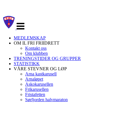
Veksle
navigasjon
MEDLEMSKAP
OM IL FRI FRIIDRETT
Kontakt oss
Om klubben
TRENINGSTIDER OG GRUPPER
STATISTIKK
VÅRE STEVNER OG LØP
Arna kastkarusell
Arnaløpet
Askokarusellen
Frikarusellen
Fristafetten
Sørfjorden halvmaraton