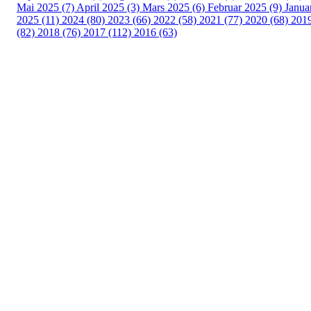
Mai 2025 (7)
April 2025 (3)
Mars 2025 (6)
Februar 2025 (9)
Janua
2025 (11)
2024 (80)
2023 (66)
2022 (58)
2021 (77)
2020 (68)
201
(82)
2018 (76)
2017 (112)
2016 (63)
Idrettslaget Fri
Arna Idrettspark,
Indre Arna-vegen 189
5260 - Indre Arna
Org. nr.: 881 940 922
+ 47 93 04 29 24
Info@il-fri.no
Bli medlem i klubben!