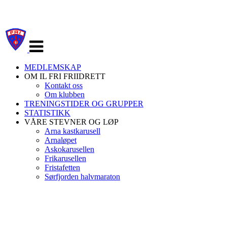
Veksle
navigasjon
MEDLEMSKAP
OM IL FRI FRIIDRETT
Kontakt oss
Om klubben
TRENINGSTIDER OG GRUPPER
STATISTIKK
VÅRE STEVNER OG LØP
Arna kastkarusell
Arnaløpet
Askokarusellen
Frikarusellen
Fristafetten
Sørfjorden halvmaraton