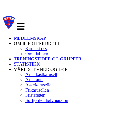
Veksle
navigasjon
MEDLEMSKAP
OM IL FRI FRIIDRETT
Kontakt oss
Om klubben
TRENINGSTIDER OG GRUPPER
STATISTIKK
VÅRE STEVNER OG LØP
Arna kastkarusell
Arnaløpet
Askokarusellen
Frikarusellen
Fristafetten
Sørfjorden halvmaraton