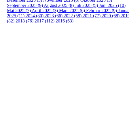
Desember 2025 (3)
November 2025 (6)
Oktober 2025 (5)
September 2025 (9)
August 2025 (8)
Juli 2025 (5)
Juni 2025 (10)
Mai 2025 (7)
April 2025 (3)
Mars 2025 (6)
Februar 2025 (9)
Janua
2025 (11)
2024 (80)
2023 (66)
2022 (58)
2021 (77)
2020 (68)
201
(82)
2018 (76)
2017 (112)
2016 (63)
Idrettslaget Fri
Arna Idrettspark,
Indre Arna-vegen 189
5260 - Indre Arna
Org. nr.: 881 940 922
+ 47 93 04 29 24
Info@il-fri.no