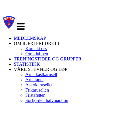
Veksle
navigasjon
MEDLEMSKAP
OM IL FRI FRIIDRETT
Kontakt oss
Om klubben
TRENINGSTIDER OG GRUPPER
STATISTIKK
VÅRE STEVNER OG LØP
Arna kastkarusell
Arnaløpet
Askokarusellen
Frikarusellen
Fristafetten
Sørfjorden halvmaraton