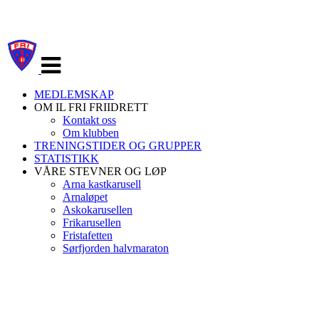
Veksle
navigasjon
MEDLEMSKAP
OM IL FRI FRIIDRETT
Kontakt oss
Om klubben
TRENINGSTIDER OG GRUPPER
STATISTIKK
VÅRE STEVNER OG LØP
Arna kastkarusell
Arnaløpet
Askokarusellen
Frikarusellen
Fristafetten
Sørfjorden halvmaraton