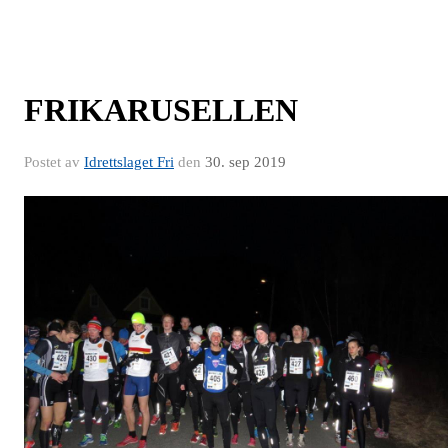
FRIKARUSELLEN
Postet av
Idrettslaget Fri
den
30. sep 2019