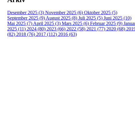
Desember 2025 (3)
November 2025 (6)
Oktober 2025 (5)
September 2025 (9)
August 2025 (8)
Juli 2025 (5)
Juni 2025 (10)
Mai 2025 (7)
April 2025 (3)
Mars 2025 (6)
Februar 2025 (9)
Janua
2025 (11)
2024 (80)
2023 (66)
2022 (58)
2021 (77)
2020 (68)
201
(82)
2018 (76)
2017 (112)
2016 (63)
Idrettslaget Fri
Arna Idrettspark,
Indre Arna-vegen 189
5260 - Indre Arna
Org. nr.: 881 940 922
+ 47 93 04 29 24
Info@il-fri.no