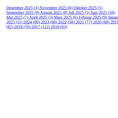
Desember 2025 (3)
November 2025 (6)
Oktober 2025 (5)
September 2025 (9)
August 2025 (8)
Juli 2025 (5)
Juni 2025 (10)
Mai 2025 (7)
April 2025 (3)
Mars 2025 (6)
Februar 2025 (9)
Janua
2025 (11)
2024 (80)
2023 (66)
2022 (58)
2021 (77)
2020 (68)
201
(82)
2018 (76)
2017 (112)
2016 (63)
Idrettslaget Fri
Arna Idrettspark,
Indre Arna-vegen 189
5260 - Indre Arna
Org. nr.: 881 940 922
+ 47 93 04 29 24
Info@il-fri.no