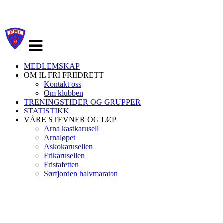
Veksle
navigasjon
MEDLEMSKAP
OM IL FRI FRIIDRETT
Kontakt oss
Om klubben
TRENINGSTIDER OG GRUPPER
STATISTIKK
VÅRE STEVNER OG LØP
Arna kastkarusell
Arnaløpet
Askokarusellen
Frikarusellen
Fristafetten
Sørfjorden halvmaraton