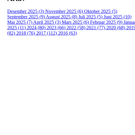
Desember 2025 (3)
November 2025 (6)
Oktober 2025 (5)
September 2025 (9)
August 2025 (8)
Juli 2025 (5)
Juni 2025 (10)
Mai 2025 (7)
April 2025 (3)
Mars 2025 (6)
Februar 2025 (9)
Janua
2025 (11)
2024 (80)
2023 (66)
2022 (58)
2021 (77)
2020 (68)
201
(82)
2018 (76)
2017 (112)
2016 (63)
Idrettslaget Fri
Arna Idrettspark,
Indre Arna-vegen 189
5260 - Indre Arna
Org. nr.: 881 940 922
+ 47 93 04 29 24
Info@il-fri.no