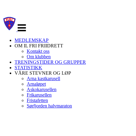
Veksle
navigasjon
MEDLEMSKAP
OM IL FRI FRIIDRETT
Kontakt oss
Om klubben
TRENINGSTIDER OG GRUPPER
STATISTIKK
VÅRE STEVNER OG LØP
Arna kastkarusell
Arnaløpet
Askokarusellen
Frikarusellen
Fristafetten
Sørfjorden halvmaraton