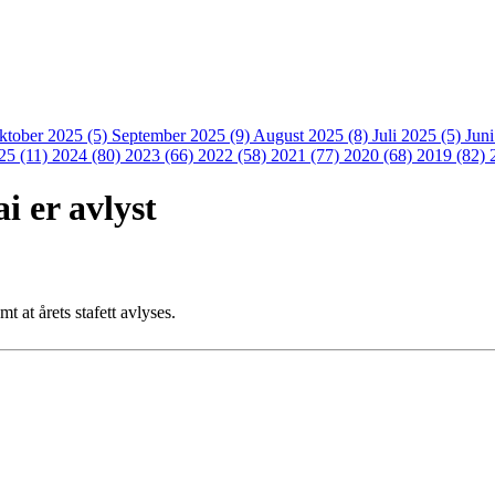
ktober 2025 (5)
September 2025 (9)
August 2025 (8)
Juli 2025 (5)
Jun
25 (11)
2024 (80)
2023 (66)
2022 (58)
2021 (77)
2020 (68)
2019 (82)
i er avlyst
t at årets stafett avlyses.