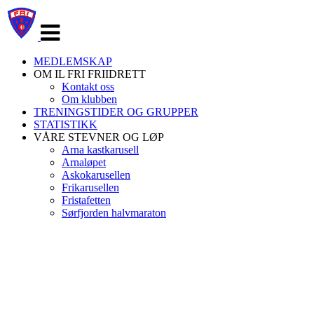
Veksle
navigasjon
MEDLEMSKAP
OM IL FRI FRIIDRETT
Kontakt oss
Om klubben
TRENINGSTIDER OG GRUPPER
STATISTIKK
VÅRE STEVNER OG LØP
Arna kastkarusell
Arnaløpet
Askokarusellen
Frikarusellen
Fristafetten
Sørfjorden halvmaraton