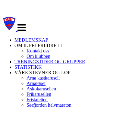
Veksle
navigasjon
MEDLEMSKAP
OM IL FRI FRIIDRETT
Kontakt oss
Om klubben
TRENINGSTIDER OG GRUPPER
STATISTIKK
VÅRE STEVNER OG LØP
Arna kastkarusell
Arnaløpet
Askokarusellen
Frikarusellen
Fristafetten
Sørfjorden halvmaraton