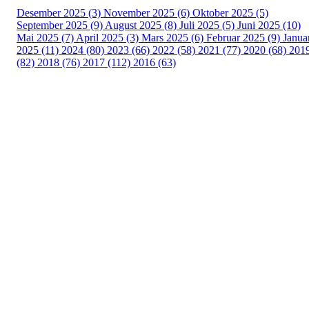
Desember 2025 (3)
November 2025 (6)
Oktober 2025 (5)
September 2025 (9)
August 2025 (8)
Juli 2025 (5)
Juni 2025 (10)
Mai 2025 (7)
April 2025 (3)
Mars 2025 (6)
Februar 2025 (9)
Janua
2025 (11)
2024 (80)
2023 (66)
2022 (58)
2021 (77)
2020 (68)
201
(82)
2018 (76)
2017 (112)
2016 (63)
Idrettslaget Fri
Arna Idrettspark,
Indre Arna-vegen 189
5260 - Indre Arna
Org. nr.: 881 940 922
+ 47 93 04 29 24
Info@il-fri.no