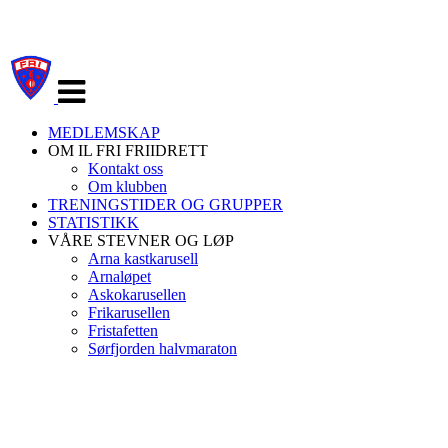
Veksle
navigasjon
MEDLEMSKAP
OM IL FRI FRIIDRETT
Kontakt oss
Om klubben
TRENINGSTIDER OG GRUPPER
STATISTIKK
VÅRE STEVNER OG LØP
Arna kastkarusell
Arnaløpet
Askokarusellen
Frikarusellen
Fristafetten
Sørfjorden halvmaraton