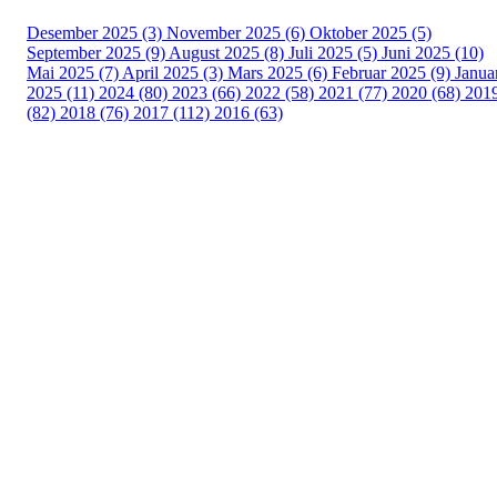
Desember 2025 (3)
November 2025 (6)
Oktober 2025 (5)
September 2025 (9)
August 2025 (8)
Juli 2025 (5)
Juni 2025 (10)
Mai 2025 (7)
April 2025 (3)
Mars 2025 (6)
Februar 2025 (9)
Janua
2025 (11)
2024 (80)
2023 (66)
2022 (58)
2021 (77)
2020 (68)
201
(82)
2018 (76)
2017 (112)
2016 (63)
Idrettslaget Fri
Arna Idrettspark,
Indre Arna-vegen 189
5260 - Indre Arna
Org. nr.: 881 940 922
+ 47 93 04 29 24
Info@il-fri.no