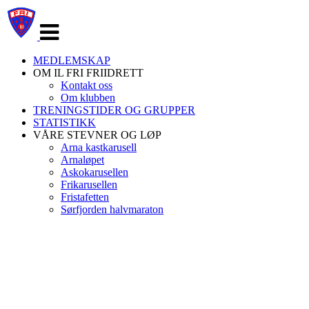
Veksle
navigasjon
MEDLEMSKAP
OM IL FRI FRIIDRETT
Kontakt oss
Om klubben
TRENINGSTIDER OG GRUPPER
STATISTIKK
VÅRE STEVNER OG LØP
Arna kastkarusell
Arnaløpet
Askokarusellen
Frikarusellen
Fristafetten
Sørfjorden halvmaraton