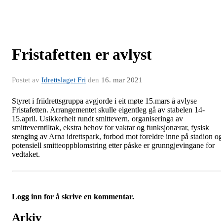
Fristafetten er avlyst
Postet av
Idrettslaget Fri
den
16. mar 2021
Styret i friidrettsgruppa avgjorde i eit møte 15.mars å avlyse
Fristafetten. Arrangementet skulle eigentleg gå av stabelen 14-
15.april. Usikkerheit rundt smittevern, organiseringa av
smitteverntiltak, ekstra behov for vaktar og funksjonærar, fysisk
stenging av Arna idrettspark, forbod mot foreldre inne på stadion o
potensiell smitteoppblomstring etter påske er grunngjevingane for
vedtaket.
Logg inn for å skrive en kommentar.
Arkiv