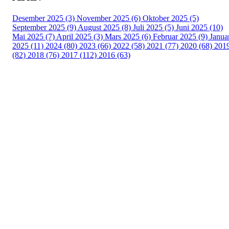
Desember 2025 (3)
November 2025 (6)
Oktober 2025 (5)
September 2025 (9)
August 2025 (8)
Juli 2025 (5)
Juni 2025 (10)
Mai 2025 (7)
April 2025 (3)
Mars 2025 (6)
Februar 2025 (9)
Janua
2025 (11)
2024 (80)
2023 (66)
2022 (58)
2021 (77)
2020 (68)
201
(82)
2018 (76)
2017 (112)
2016 (63)
Idrettslaget Fri
Arna Idrettspark,
Indre Arna-vegen 189
5260 - Indre Arna
Org. nr.: 881 940 922
+ 47 93 04 29 24
Info@il-fri.no