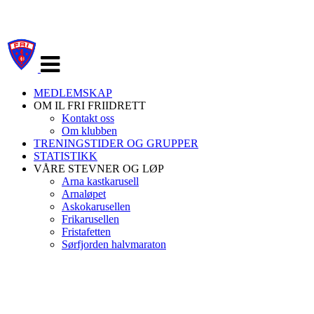
Veksle
navigasjon
MEDLEMSKAP
OM IL FRI FRIIDRETT
Kontakt oss
Om klubben
TRENINGSTIDER OG GRUPPER
STATISTIKK
VÅRE STEVNER OG LØP
Arna kastkarusell
Arnaløpet
Askokarusellen
Frikarusellen
Fristafetten
Sørfjorden halvmaraton