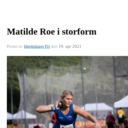
Matilde Roe i storform
Postet av
Idrettslaget Fri
den
19. apr 2021