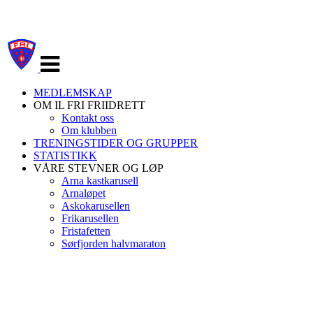
Veksle
navigasjon
MEDLEMSKAP
OM IL FRI FRIIDRETT
Kontakt oss
Om klubben
TRENINGSTIDER OG GRUPPER
STATISTIKK
VÅRE STEVNER OG LØP
Arna kastkarusell
Arnaløpet
Askokarusellen
Frikarusellen
Fristafetten
Sørfjorden halvmaraton