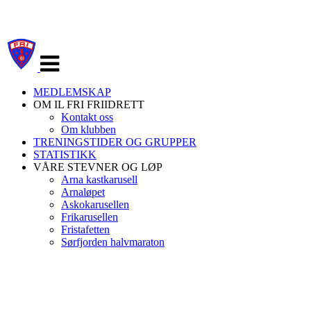
Veksle
navigasjon
MEDLEMSKAP
OM IL FRI FRIIDRETT
Kontakt oss
Om klubben
TRENINGSTIDER OG GRUPPER
STATISTIKK
VÅRE STEVNER OG LØP
Arna kastkarusell
Arnaløpet
Askokarusellen
Frikarusellen
Fristafetten
Sørfjorden halvmaraton