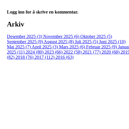
Logg inn for å skrive en kommentar.
Arkiv
Desember 2025 (3)
November 2025 (6)
Oktober 2025 (5)
September 2025 (9)
August 2025 (8)
Juli 2025 (5)
Juni 2025 (10)
Mai 2025 (7)
April 2025 (3)
Mars 2025 (6)
Februar 2025 (9)
Janua
2025 (11)
2024 (80)
2023 (66)
2022 (58)
2021 (77)
2020 (68)
201
(82)
2018 (76)
2017 (112)
2016 (63)
Idrettslaget Fri
Arna Idrettspark,
Indre Arna-vegen 189
5260 - Indre Arna
Org. nr.: 881 940 922