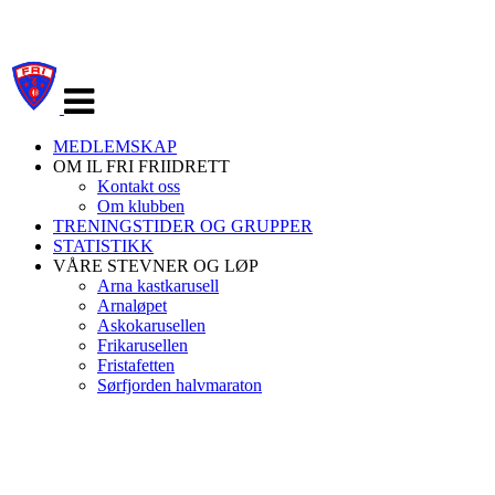
Veksle
navigasjon
MEDLEMSKAP
OM IL FRI FRIIDRETT
Kontakt oss
Om klubben
TRENINGSTIDER OG GRUPPER
STATISTIKK
VÅRE STEVNER OG LØP
Arna kastkarusell
Arnaløpet
Askokarusellen
Frikarusellen
Fristafetten
Sørfjorden halvmaraton