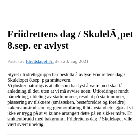
Friidrettens dag / SkulelÃ¸pet
8.sep. er avlyst
Postet av
Idrettslaget Fri
den
23. aug 2021
Styret i fridrettsgruppa har beslutta å avlyse Friidrettens dag /
Skuleløpet 8.sep. pga smittevern.
Vi ønsker naturligvis at alle som har lyst å være med skal få
anledning til det, uten at vi må avvise noen. Utfordringer rundt
påmelding, utdeling av startnummer, resultat på startnummer,
plassering av tilskuere (småsøsken, besteforeldre og foreldre),
kakemann-tradisjon og gjennomføring ihht avstand etc. gjør at vi
ikke er trygg på at vi kunne arrangert dette på en sikker måte. Et
smitteutbrudd med bakgrunn i Friidrettens dag / Skuleløpet ville
vært svært uheldig