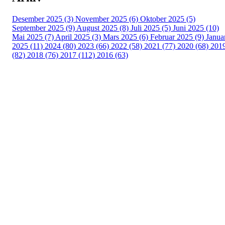
Desember 2025 (3)
November 2025 (6)
Oktober 2025 (5)
September 2025 (9)
August 2025 (8)
Juli 2025 (5)
Juni 2025 (10)
Mai 2025 (7)
April 2025 (3)
Mars 2025 (6)
Februar 2025 (9)
Janua
2025 (11)
2024 (80)
2023 (66)
2022 (58)
2021 (77)
2020 (68)
201
(82)
2018 (76)
2017 (112)
2016 (63)
Idrettslaget Fri
Arna Idrettspark,
Indre Arna-vegen 189
5260 - Indre Arna
Org. nr.: 881 940 922
+ 47 93 04 29 24
Info@il-fri.no