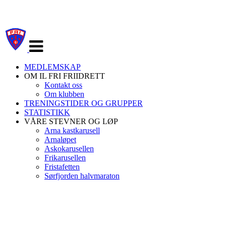
Veksle
navigasjon
MEDLEMSKAP
OM IL FRI FRIIDRETT
Kontakt oss
Om klubben
TRENINGSTIDER OG GRUPPER
STATISTIKK
VÅRE STEVNER OG LØP
Arna kastkarusell
Arnaløpet
Askokarusellen
Frikarusellen
Fristafetten
Sørfjorden halvmaraton