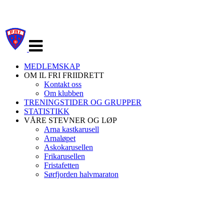
Veksle
navigasjon
MEDLEMSKAP
OM IL FRI FRIIDRETT
Kontakt oss
Om klubben
TRENINGSTIDER OG GRUPPER
STATISTIKK
VÅRE STEVNER OG LØP
Arna kastkarusell
Arnaløpet
Askokarusellen
Frikarusellen
Fristafetten
Sørfjorden halvmaraton