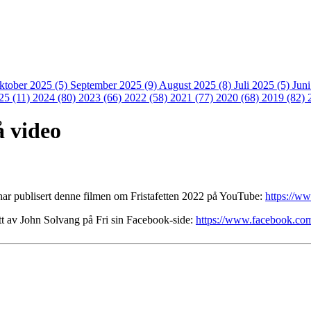
ktober 2025 (5)
September 2025 (9)
August 2025 (8)
Juli 2025 (5)
Jun
25 (11)
2024 (80)
2023 (66)
2022 (58)
2021 (77)
2020 (68)
2019 (82)
å video
har publisert denne filmen om Fristafetten 2022 på YouTube:
https://
tatt av John Solvang på Fri sin Facebook-side:
https://www.facebook.com/i