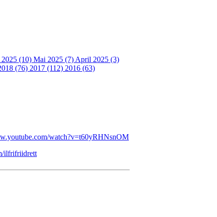
i 2025 (10)
Mai 2025 (7)
April 2025 (3)
2018 (76)
2017 (112)
2016 (63)
www.youtube.com/watch?v=t60yRHNsnOM
lfrifriidrett