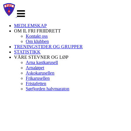
Veksle
navigasjon
MEDLEMSKAP
OM IL FRI FRIIDRETT
Kontakt oss
Om klubben
TRENINGSTIDER OG GRUPPER
STATISTIKK
VÅRE STEVNER OG LØP
Arna kastkarusell
Arnaløpet
Askokarusellen
Frikarusellen
Fristafetten
Sørfjorden halvmaraton