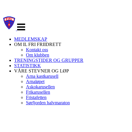
Veksle
navigasjon
MEDLEMSKAP
OM IL FRI FRIIDRETT
Kontakt oss
Om klubben
TRENINGSTIDER OG GRUPPER
STATISTIKK
VÅRE STEVNER OG LØP
Arna kastkarusell
Arnaløpet
Askokarusellen
Frikarusellen
Fristafetten
Sørfjorden halvmaraton