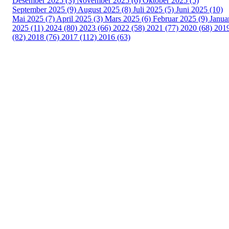
Desember 2025 (3)
November 2025 (6)
Oktober 2025 (5)
September 2025 (9)
August 2025 (8)
Juli 2025 (5)
Juni 2025 (10)
Mai 2025 (7)
April 2025 (3)
Mars 2025 (6)
Februar 2025 (9)
Janua
2025 (11)
2024 (80)
2023 (66)
2022 (58)
2021 (77)
2020 (68)
201
(82)
2018 (76)
2017 (112)
2016 (63)
Idrettslaget Fri
Arna Idrettspark,
Indre Arna-vegen 189
5260 - Indre Arna
Org. nr.: 881 940 922
+ 47 93 04 29 24
Info@il-fri.no