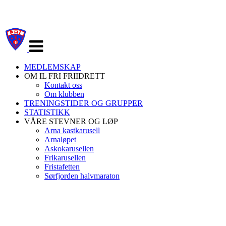
Veksle
navigasjon
MEDLEMSKAP
OM IL FRI FRIIDRETT
Kontakt oss
Om klubben
TRENINGSTIDER OG GRUPPER
STATISTIKK
VÅRE STEVNER OG LØP
Arna kastkarusell
Arnaløpet
Askokarusellen
Frikarusellen
Fristafetten
Sørfjorden halvmaraton