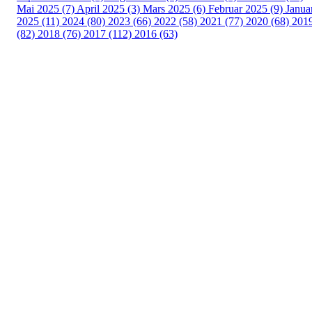
Mai 2025 (7)
April 2025 (3)
Mars 2025 (6)
Februar 2025 (9)
Janua
2025 (11)
2024 (80)
2023 (66)
2022 (58)
2021 (77)
2020 (68)
201
(82)
2018 (76)
2017 (112)
2016 (63)
Idrettslaget Fri
Arna Idrettspark,
Indre Arna-vegen 189
5260 - Indre Arna
Org. nr.: 881 940 922
+ 47 93 04 29 24
Info@il-fri.no
Bli medlem i klubben!