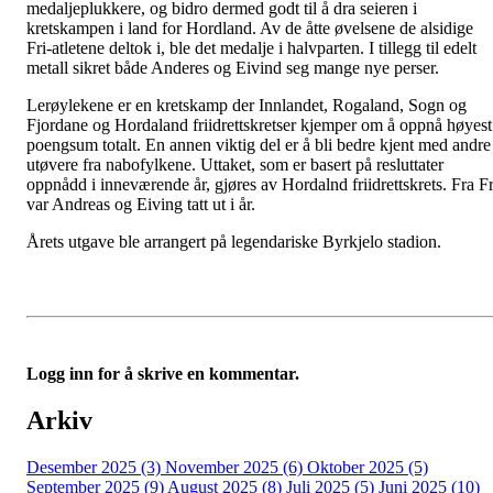
medaljeplukkere, og bidro dermed godt til å dra seieren i
kretskampen i land for Hordland. Av de åtte øvelsene de alsidige
Fri-atletene deltok i, ble det medalje i halvparten. I tillegg til edelt
metall sikret både Anderes og Eivind seg mange nye perser.
Lerøylekene er en kretskamp der Innlandet, Rogaland, Sogn og
Fjordane og Hordaland friidrettskretser kjemper om å oppnå høyest
poengsum totalt. En annen viktig del er å bli bedre kjent med andre
utøvere fra nabofylkene. Uttaket, som er basert på resluttater
oppnådd i inneværende år, gjøres av Hordalnd friidrettskrets. Fra Fr
var Andreas og Eiving tatt ut i år.
Årets utgave ble arrangert på legendariske Byrkjelo stadion.
Logg inn for å skrive en kommentar.
Arkiv
Desember 2025 (3)
November 2025 (6)
Oktober 2025 (5)
September 2025 (9)
August 2025 (8)
Juli 2025 (5)
Juni 2025 (10)