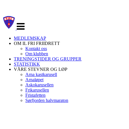
Veksle
navigasjon
MEDLEMSKAP
OM IL FRI FRIIDRETT
Kontakt oss
Om klubben
TRENINGSTIDER OG GRUPPER
STATISTIKK
VÅRE STEVNER OG LØP
Arna kastkarusell
Arnaløpet
Askokarusellen
Frikarusellen
Fristafetten
Sørfjorden halvmaraton