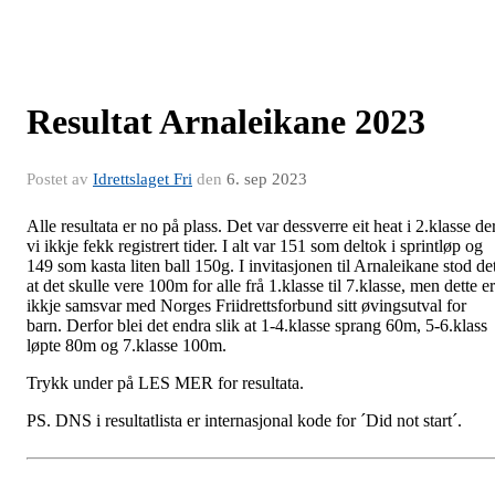
Resultat Arnaleikane 2023
Postet av
Idrettslaget Fri
den
6. sep 2023
Alle resultata er no på plass. Det var dessverre eit heat i 2.klasse de
vi ikkje fekk registrert tider. I alt var 151 som deltok i sprintløp og
149 som kasta liten ball 150g. I invitasjonen til Arnaleikane stod de
at det skulle vere 100m for alle frå 1.klasse til 7.klasse, men dette er
ikkje samsvar med Norges Friidrettsforbund sitt øvingsutval for
barn. Derfor blei det endra slik at 1-4.klasse sprang 60m, 5-6.klass
løpte 80m og 7.klasse 100m.
Trykk under på LES MER for resultata.
PS. DNS i resultatlista er internasjonal kode for ´Did not start´.