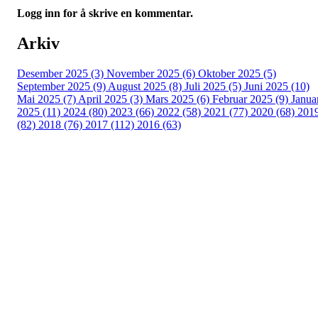
Logg inn for å skrive en kommentar.
Arkiv
Desember 2025 (3)
November 2025 (6)
Oktober 2025 (5)
September 2025 (9)
August 2025 (8)
Juli 2025 (5)
Juni 2025 (10)
Mai 2025 (7)
April 2025 (3)
Mars 2025 (6)
Februar 2025 (9)
Janua
2025 (11)
2024 (80)
2023 (66)
2022 (58)
2021 (77)
2020 (68)
201
(82)
2018 (76)
2017 (112)
2016 (63)
Idrettslaget Fri
Arna Idrettspark,
Indre Arna-vegen 189
5260 - Indre Arna
Org. nr.: 881 940 922