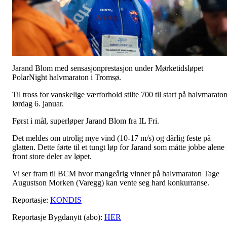
Jarand Blom med sensasjonprestasjon under Mørketidsløpet
PolarNight halvmaraton i Tromsø.
Til tross for vanskelige værforhold stilte 700 til start på halvmaraton
lørdag 6. januar.
Først i mål, superløper Jarand Blom fra IL Fri.
Det meldes om utrolig mye vind (10-17 m/s) og dårlig feste på
glatten. Dette førte til et tungt løp for Jarand som måtte jobbe alene 
front store deler av løpet.
Vi ser fram til BCM hvor mangeårig vinner på halvmaraton Tage
Augustson Morken (Varegg) kan vente seg hard konkurranse.
Reportasje:
KONDIS
Reportasje Bygdanytt (abo):
HER