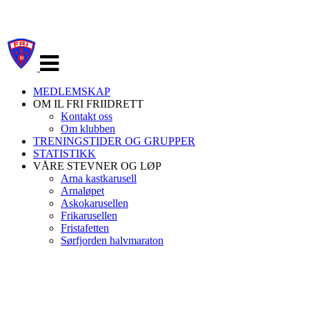
Veksle
navigasjon
MEDLEMSKAP
OM IL FRI FRIIDRETT
Kontakt oss
Om klubben
TRENINGSTIDER OG GRUPPER
STATISTIKK
VÅRE STEVNER OG LØP
Arna kastkarusell
Arnaløpet
Askokarusellen
Frikarusellen
Fristafetten
Sørfjorden halvmaraton