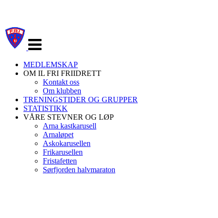
Veksle
navigasjon
MEDLEMSKAP
OM IL FRI FRIIDRETT
Kontakt oss
Om klubben
TRENINGSTIDER OG GRUPPER
STATISTIKK
VÅRE STEVNER OG LØP
Arna kastkarusell
Arnaløpet
Askokarusellen
Frikarusellen
Fristafetten
Sørfjorden halvmaraton