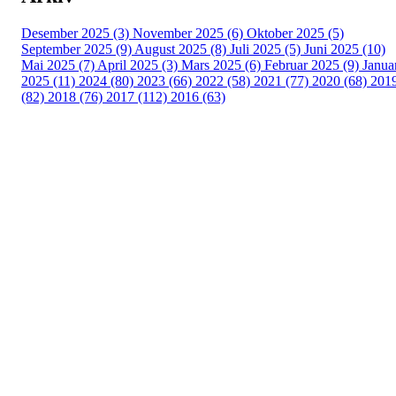
Desember 2025 (3)
November 2025 (6)
Oktober 2025 (5)
September 2025 (9)
August 2025 (8)
Juli 2025 (5)
Juni 2025 (10)
Mai 2025 (7)
April 2025 (3)
Mars 2025 (6)
Februar 2025 (9)
Janua
2025 (11)
2024 (80)
2023 (66)
2022 (58)
2021 (77)
2020 (68)
201
(82)
2018 (76)
2017 (112)
2016 (63)
Idrettslaget Fri
Arna Idrettspark,
Indre Arna-vegen 189
5260 - Indre Arna
Org. nr.: 881 940 922
+ 47 93 04 29 24
Info@il-fri.no