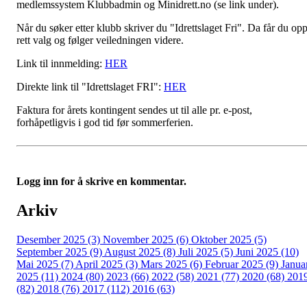
medlemssystem Klubbadmin og Minidrett.no (se link under).
Når du søker etter klubb skriver du "Idrettslaget Fri". Da får du op
rett valg og følger veiledningen videre.
Link til innmelding:
HER
Direkte link til "Idrettslaget FRI":
HER
Faktura for årets kontingent sendes ut til alle pr. e-post,
forhåpetligvis i god tid før sommerferien.
Logg inn for å skrive en kommentar.
Arkiv
Desember 2025 (3)
November 2025 (6)
Oktober 2025 (5)
September 2025 (9)
August 2025 (8)
Juli 2025 (5)
Juni 2025 (10)
Mai 2025 (7)
April 2025 (3)
Mars 2025 (6)
Februar 2025 (9)
Janua
2025 (11)
2024 (80)
2023 (66)
2022 (58)
2021 (77)
2020 (68)
201
(82)
2018 (76)
2017 (112)
2016 (63)