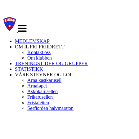
Veksle
navigasjon
MEDLEMSKAP
OM IL FRI FRIIDRETT
Kontakt oss
Om klubben
TRENINGSTIDER OG GRUPPER
STATISTIKK
VÅRE STEVNER OG LØP
Arna kastkarusell
Arnaløpet
Askokarusellen
Frikarusellen
Fristafetten
Sørfjorden halvmaraton