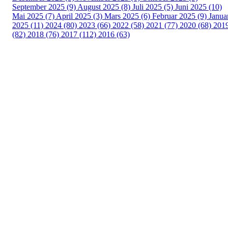
September 2025 (9)
August 2025 (8)
Juli 2025 (5)
Juni 2025 (10)
Mai 2025 (7)
April 2025 (3)
Mars 2025 (6)
Februar 2025 (9)
Janua
2025 (11)
2024 (80)
2023 (66)
2022 (58)
2021 (77)
2020 (68)
201
(82)
2018 (76)
2017 (112)
2016 (63)
Idrettslaget Fri
Arna Idrettspark,
Indre Arna-vegen 189
5260 - Indre Arna
Org. nr.: 881 940 922
+ 47 93 04 29 24
Info@il-fri.no
Bli medlem i klubben!