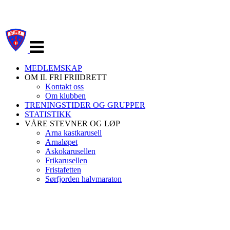
Veksle
navigasjon
MEDLEMSKAP
OM IL FRI FRIIDRETT
Kontakt oss
Om klubben
TRENINGSTIDER OG GRUPPER
STATISTIKK
VÅRE STEVNER OG LØP
Arna kastkarusell
Arnaløpet
Askokarusellen
Frikarusellen
Fristafetten
Sørfjorden halvmaraton