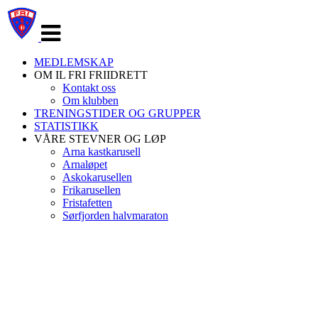
Veksle
navigasjon
MEDLEMSKAP
OM IL FRI FRIIDRETT
Kontakt oss
Om klubben
TRENINGSTIDER OG GRUPPER
STATISTIKK
VÅRE STEVNER OG LØP
Arna kastkarusell
Arnaløpet
Askokarusellen
Frikarusellen
Fristafetten
Sørfjorden halvmaraton