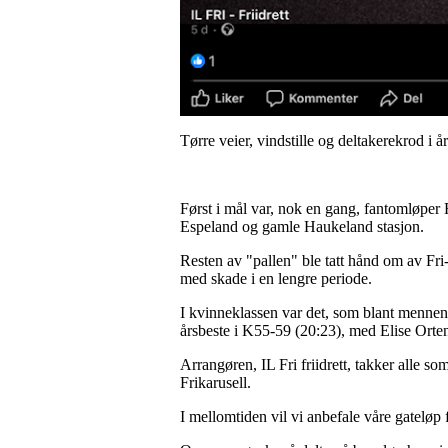
Tørre veier, vindstille og deltakerekrod i å
Først i mål var, nok en gang, fantomløpe
Espeland og gamle Haukeland stasjon.
Resten av "pallen" ble tatt hånd om av Fr
med skade i en lengre periode.
I kvinneklassen var det, som blant mennen
årsbeste i K55-59 (20:23), med Elise Orte
Arrangøren, IL Fri friidrett, takker alle s
Frikarusell.
I mellomtiden vil vi anbefale våre gateløp