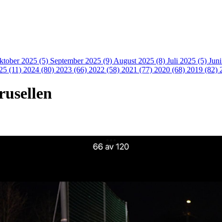
ktober 2025 (5)
September 2025 (9)
August 2025 (8)
Juli 2025 (5)
Jun
25 (11)
2024 (80)
2023 (66)
2022 (58)
2021 (77)
2020 (68)
2019 (82)
rusellen