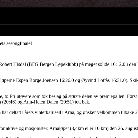
rets sesongfinale!
r Robert Hisdal (BFG Bergen Løpeklubb) på meget solide 16:12.0 i den 
i-løperne Espen Borge Joensen 16:26.0 og Øyvind Loftås 16:31.0). Skik
e, to Fri-utøvere som tok beslag på største delen av premiepallen. Før
n (20:46) og Ann-Helen Dalen (20:51) tett bak.
om har deltatt i årets vinterkarusell i Arna, og ønsker velkommen tilbake
 for aktive og mosjonister: Arnaløpet (3,4km eller 10 km) den 26. augus