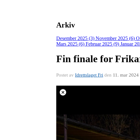
Arkiv
Desember 2025 (3)
November 2025 (6)
O
Mars 2025 (6)
Februar 2025 (9)
Januar 20
Fin finale for Frika
Postet av
Idrettslaget Fri
den
11. mar 2024