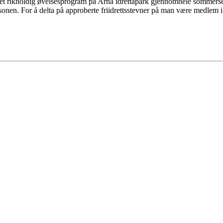
et rikholdig øvelsesprogram på Arna idrettapark gjennomhele sommerseo
nen. For å delta på approberte friidrettsstevner på man være medlem i en