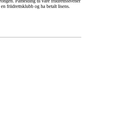
ngen. Påmelding til våre friidrettsstvener
 friidrettsklubb og ha betalt lisens.