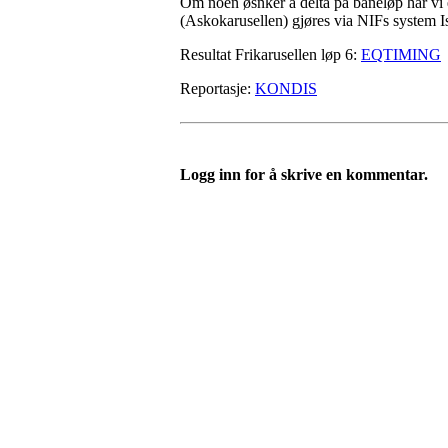
Om noen øsnker å delta på baneløp har vi 
(Askokarusellen) gjøres via NIFs system Iso
Resultat Frikarusellen løp 6:
EQTIMING
Reportasje:
KONDIS
Logg inn for å skrive en kommentar.
Idrettslaget Fri
Arna Idrettspark,
Indre Arna-vegen 189
5260 - Indre Arna
Org. nr.: 881 940 922