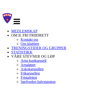
Veksle
navigasjon
MEDLEMSKAP
OM IL FRI FRIIDRETT
Kontakt oss
Om klubben
TRENINGSTIDER OG GRUPPER
STATISTIKK
VÅRE STEVNER OG LØP
Arna kastkarusell
Arnaløpet
Askokarusellen
Frikarusellen
Fristafetten
Sørfjorden halvmaraton