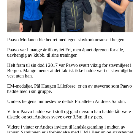
Paavo Moilanen ble hedret med egen stavkonkurranse i helgen.
Paavo var i mange år tilknyttet Fri, men åpnet dørenen for alle,
uavhengig av klubb, til sine treninger.
Helt fram til sin død i 2017 var Pavvo svært viktig for stavmiljøet i
Bergen. Mange mener at det faktisk ikke hadde vært et stavmiljø he
vest uten han.
EM-medaljør, Pål Haugen Lillefosse, er en av utøverne som Paavo
hadde med i sin gruppe.
Unders helgens minnestevne deltok Fri-atleten Andreas Sandin.
Vi tror Paavo hadde vært stolt og glad dersom han hadde fått være
tilstede og sett Andreas sveve over 3,5m til ny pers.
Videre i vinter er Andres invitert til landslagsamling i midten av
januar. Samlingen er i forbindelse med UM i Bærum og stavstevnet