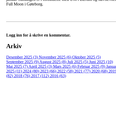
Full Moon i Gøteborg.
Logg inn for å skrive en kommentar.
Arkiv
Desember 2025 (3)
November 2025 (6)
Oktober 2025 (5)
September 2025 (9)
August 2025 (8)
Juli 2025 (5)
Juni 2025 (10)
Mai 2025 (7)
April 2025 (3)
Mars 2025 (6)
Februar 2025 (9)
Janua
2025 (11)
2024 (80)
2023 (66)
2022 (58)
2021 (77)
2020 (68)
201
(82)
2018 (76)
2017 (112)
2016 (63)
Idrettslaget Fri