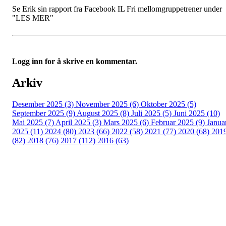
Se Erik sin rapport fra Facebook IL Fri mellomgruppetrener under
"LES MER"
Logg inn for å skrive en kommentar.
Arkiv
Desember 2025 (3)
November 2025 (6)
Oktober 2025 (5)
September 2025 (9)
August 2025 (8)
Juli 2025 (5)
Juni 2025 (10)
Mai 2025 (7)
April 2025 (3)
Mars 2025 (6)
Februar 2025 (9)
Janua
2025 (11)
2024 (80)
2023 (66)
2022 (58)
2021 (77)
2020 (68)
201
(82)
2018 (76)
2017 (112)
2016 (63)
Idrettslaget Fri