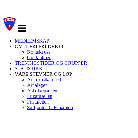
Veksle
navigasjon
MEDLEMSKAP
OM IL FRI FRIIDRETT
Kontakt oss
Om klubben
TRENINGSTIDER OG GRUPPER
STATISTIKK
VÅRE STEVNER OG LØP
Arna kastkarusell
Arnaløpet
Askokarusellen
Frikarusellen
Fristafetten
Sørfjorden halvmaraton