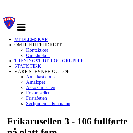
Veksle
navigasjon
MEDLEMSKAP
OM IL FRI FRIIDRETT
Kontakt oss
Om klubben
TRENINGSTIDER OG GRUPPER
STATISTIKK
VÅRE STEVNER OG LØP
Arna kastkarusell
Arnaløpet
Askokarusellen
Frikarusellen
Fristafetten
Sørfjorden halvmaraton
Frikarusellen 3 - 106 fullførte
på glatt føre