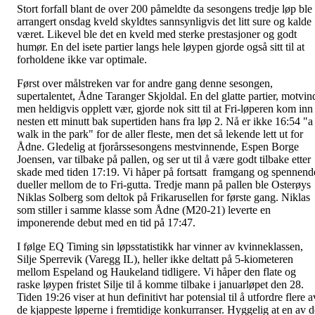
Stort forfall blant de over 200 påmeldte da sesongens tredje løp ble
arrangert onsdag kveld skyldtes sannsynligvis det litt sure og kalde
været. Likevel ble det en kveld med sterke prestasjoner og godt
humør. En del isete partier langs hele løypen gjorde også sitt til at
forholdene ikke var optimale.
Først over målstreken var for andre gang denne sesongen,
supertalentet, Ådne Taranger Skjoldal. En del glatte partier, motvin
men heldigvis opplett vær, gjorde nok sitt til at Fri-løperen kom inn
nesten ett minutt bak supertiden hans fra løp 2. Nå er ikke 16:54 "a
walk in the park" for de aller fleste, men det så lekende lett ut for
Ådne. Gledelig at fjorårssesongens mestvinnende, Espen Borge
Joensen, var tilbake på pallen, og ser ut til å være godt tilbake etter
skade med tiden 17:19. Vi håper på fortsatt framgang og spennend
dueller mellom de to Fri-gutta. Tredje mann på pallen ble Osterøys
Niklas Solberg som deltok på Frikarusellen for første gang. Niklas
som stiller i samme klasse som Ådne (M20-21) leverte en
imponerende debut med en tid på 17:47.
I følge EQ Timing sin løpsstatistikk har vinner av kvinneklassen,
Silje Sperrevik (Varegg IL), heller ikke deltatt på 5-kiometeren
mellom Espeland og Haukeland tidligere. Vi håper den flate og
raske løypen fristet Silje til å komme tilbake i januarløpet den 28.
Tiden 19:26 viser at hun definitivt har potensial til å utfordre flere a
de kjappeste løperne i fremtidige konkurranser. Hyggelig at en av d