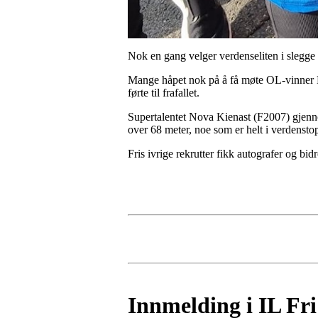
Nok en gang velger verdenseliten i slegge å
Mange håpet nok på å få møte OL-vinner E
førte til frafallet.
Supertalentet Nova Kienast (F2007) gjennom
over 68 meter, noe som er helt i verdenst
Fris ivrige rekrutter fikk autografer og bid
Innmelding i IL Fri