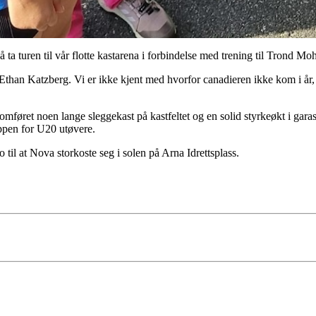
 ta turen til vår flotte kastarena i forbindelse med trening til Trond M
than Katzberg. Vi er ikke kjent med hvorfor canadieren ikke kom i år
føret noen lange sleggekast på kastfeltet og en solid styrkeøkt i garas
oppen for U20 utøvere.
ro til at Nova storkoste seg i solen på Arna Idrettsplass.