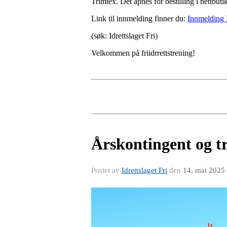
Trimtex. Det åpnes for bestilling i nettbu
Link til innmelding finner du:
Innmelding 
(søk: Idrettslaget Fri)
Velkommen på friidrrettstrening!
Årskontingent og t
Postet av
Idrettslaget Fri
den
14. mai 2025