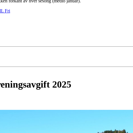
tikken forkant av hver sesong (medio januar).
IL Fri
reningsavgift 2025