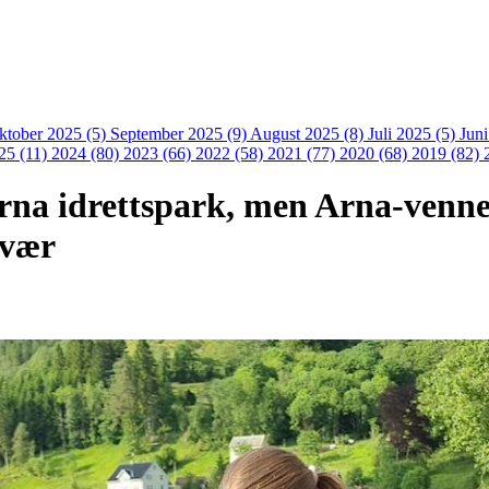
ktober 2025 (5)
September 2025 (9)
August 2025 (8)
Juli 2025 (5)
Jun
25 (11)
2024 (80)
2023 (66)
2022 (58)
2021 (77)
2020 (68)
2019 (82)
Arna idrettspark, men Arna-venn
avær