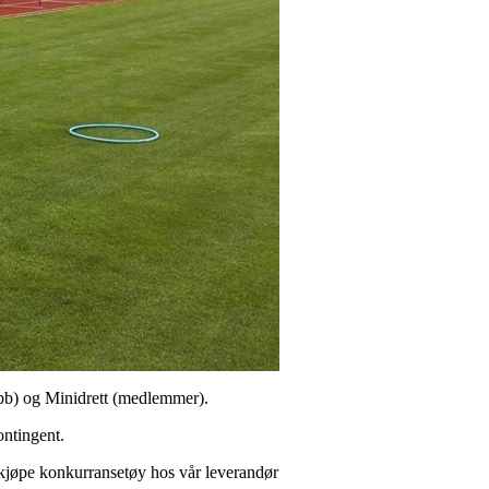
ubb) og Minidrett (medlemmer).
ontingent.
å kjøpe konkurransetøy hos vår leverandør