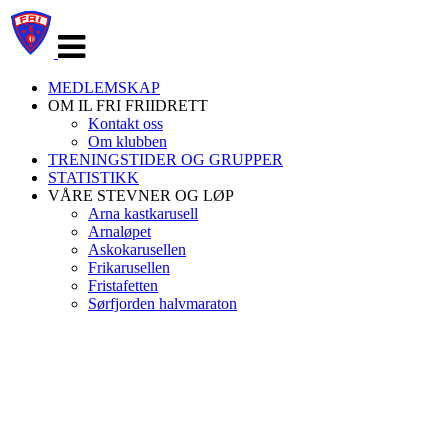
Veksle
navigasjon
MEDLEMSKAP
OM IL FRI FRIIDRETT
Kontakt oss
Om klubben
TRENINGSTIDER OG GRUPPER
STATISTIKK
VÅRE STEVNER OG LØP
Arna kastkarusell
Arnaløpet
Askokarusellen
Frikarusellen
Fristafetten
Sørfjorden halvmaraton