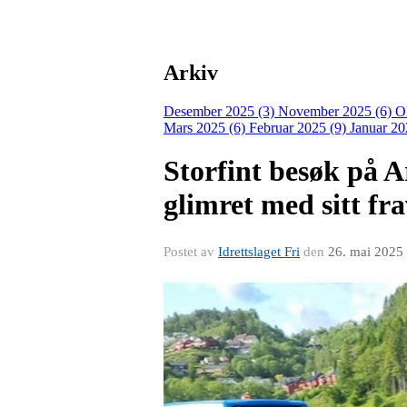
Arkiv
Desember 2025 (3)
November 2025 (6)
O
Mars 2025 (6)
Februar 2025 (9)
Januar 20
Storfint besøk på 
glimret med sitt fr
Postet av
Idrettslaget Fri
den
26. mai 2025