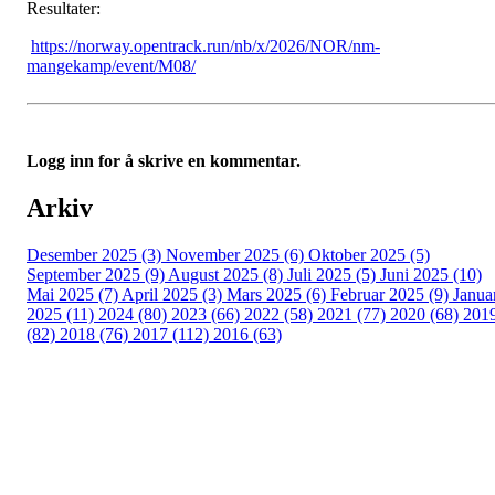
Resultater:
https://norway.opentrack.run/nb/x/2026/NOR/nm-
mangekamp/event/M08/
Logg inn for å skrive en kommentar.
Arkiv
Desember 2025 (3)
November 2025 (6)
Oktober 2025 (5)
September 2025 (9)
August 2025 (8)
Juli 2025 (5)
Juni 2025 (10)
Mai 2025 (7)
April 2025 (3)
Mars 2025 (6)
Februar 2025 (9)
Janua
2025 (11)
2024 (80)
2023 (66)
2022 (58)
2021 (77)
2020 (68)
201
(82)
2018 (76)
2017 (112)
2016 (63)
Idrettslaget Fri