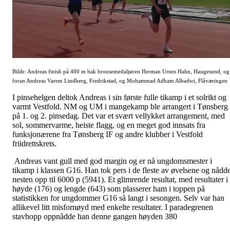
Bilde: Andreas finish på 400 m bak bronsemedaljøren Herman Urnes Hahn, Haugesund, og
foran Andreas Varem Lindberg, Fredrikstad, og Mohammad Adham Albadwi, Flåværingen
I pinsehelgen deltok Andreas i sin første fulle tikamp i et solrikt og
varmt Vestfold. NM og UM i mangekamp ble arrangert i Tønsberg
på 1. og 2. pinsedag. Det var et svært vellykket arrangement, med
sol, sommervarme, heiste flagg, og en meget god innsats fra
funksjonærene fra Tønsberg IF og andre klubber i Vestfold
friidrettskrets.
Andreas vant gull med god margin og er nå ungdomsmester i
tikamp i klassen G16. Han tok pers i de fleste av øvelsene og nådd
nesten opp til 6000 p (5941). Et glimrende resultat, med resultater i
høyde (176) og lengde (643) som plasserer ham i toppen på
statistikken for ungdommer G16 så langt i sesongen. Selv var han
allikevel litt misfornøyd med enkelte resultater. I paradegrenen
stavhopp oppnådde han denne gangen høyden 380