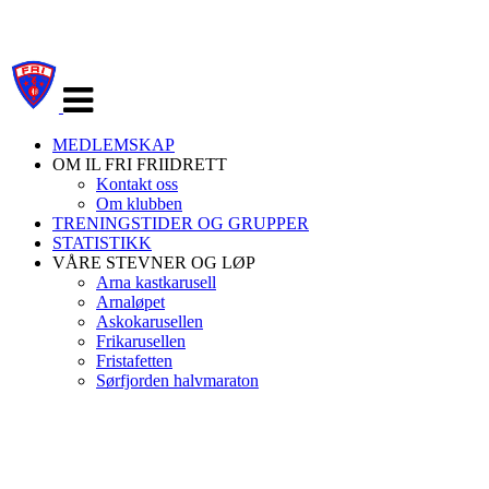
Veksle
navigasjon
MEDLEMSKAP
OM IL FRI FRIIDRETT
Kontakt oss
Om klubben
TRENINGSTIDER OG GRUPPER
STATISTIKK
VÅRE STEVNER OG LØP
Arna kastkarusell
Arnaløpet
Askokarusellen
Frikarusellen
Fristafetten
Sørfjorden halvmaraton