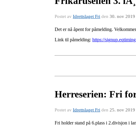
Frikarusellen 3. lÃ¸
Postet av
Idrettslaget Fri
den
30. nov 2019
Det er nå åpent for påmelding. Velkomme
Link til påmelding:
https://signup.eqtimin
Herreserien: Fri for
Postet av
Idrettslaget Fri
den
25. nov 2019
Fri holder stand på 6.plass i 2.divisjon i 