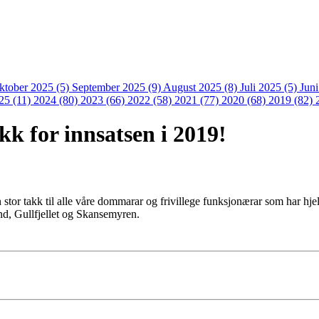
ktober 2025 (5)
September 2025 (9)
August 2025 (8)
Juli 2025 (5)
Jun
25 (11)
2024 (80)
2023 (66)
2022 (58)
2021 (77)
2020 (68)
2019 (82)
k for innsatsen i 2019!
 stor takk til alle våre dommarar og frivillege funksjonærar som har hje
d, Gullfjellet og Skansemyren.