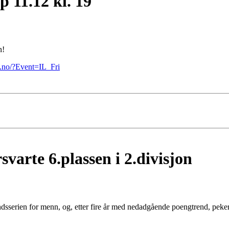
p 11.12 kl. 19
n!
g.no/?Event=IL_Fri
svarte 6.plassen i 2.divisjon
landsserien for menn, og, etter fire år med nedadgående poengtrend, peke