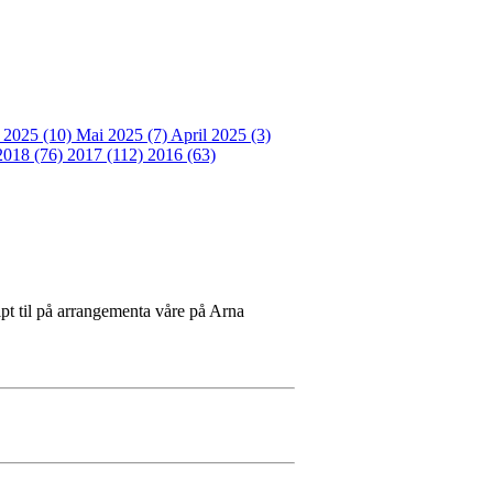
i 2025 (10)
Mai 2025 (7)
April 2025 (3)
2018 (76)
2017 (112)
2016 (63)
lpt til på arrangementa våre på Arna