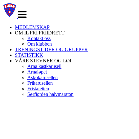
Veksle
navigasjon
MEDLEMSKAP
OM IL FRI FRIIDRETT
Kontakt oss
Om klubben
TRENINGSTIDER OG GRUPPER
STATISTIKK
VÅRE STEVNER OG LØP
Arna kastkarusell
Arnaløpet
Askokarusellen
Frikarusellen
Fristafetten
Sørfjorden halvmaraton