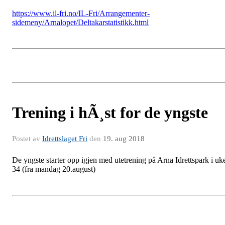
https://www.il-fri.no/IL-Fri/Arrangementer-
sidemeny/Arnalopet/Deltakarstatistikk.html
Trening i hÃ¸st for de yngste
Postet av
Idrettslaget Fri
den
19. aug 2018
De yngste starter opp igjen med utetrening på Arna Idrettspark i uk
34 (fra mandag 20.august)