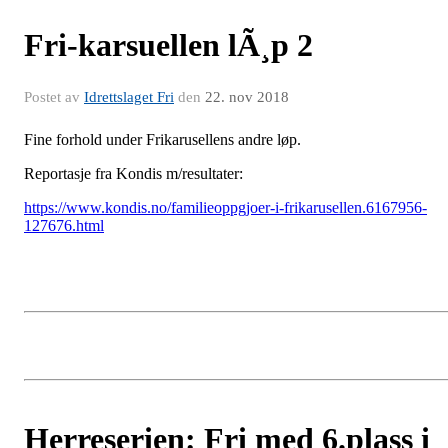
Fri-karsuellen lÃ¸p 2
Postet av
Idrettslaget Fri
den
22. nov 2018
Fine forhold under Frikarusellens andre løp.
Reportasje fra Kondis m/resultater:
https://www.kondis.no/familieoppgjoer-i-frikarusellen.6167956-
127676.html
Herreserien: Fri med 6.plass i