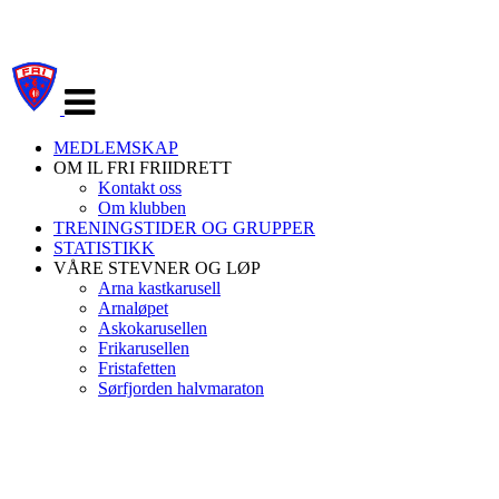
Veksle
navigasjon
MEDLEMSKAP
OM IL FRI FRIIDRETT
Kontakt oss
Om klubben
TRENINGSTIDER OG GRUPPER
STATISTIKK
VÅRE STEVNER OG LØP
Arna kastkarusell
Arnaløpet
Askokarusellen
Frikarusellen
Fristafetten
Sørfjorden halvmaraton