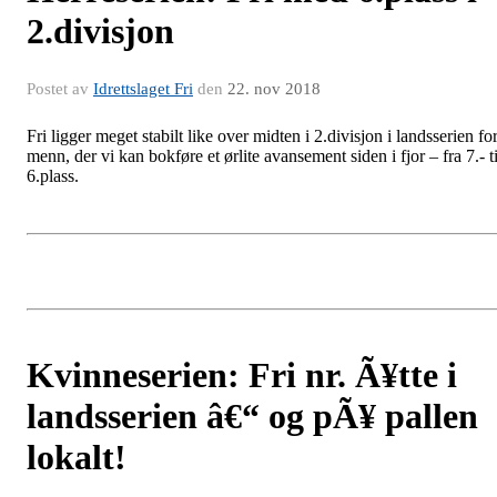
2.divisjon
Postet av
Idrettslaget Fri
den
22. nov 2018
Fri ligger meget stabilt like over midten i 2.divisjon i landsserien fo
menn, der vi kan bokføre et ørlite avansement siden i fjor – fra 7.- ti
6.plass.
Kvinneserien: Fri nr. Ã¥tte i
landsserien â€“ og pÃ¥ pallen
lokalt!