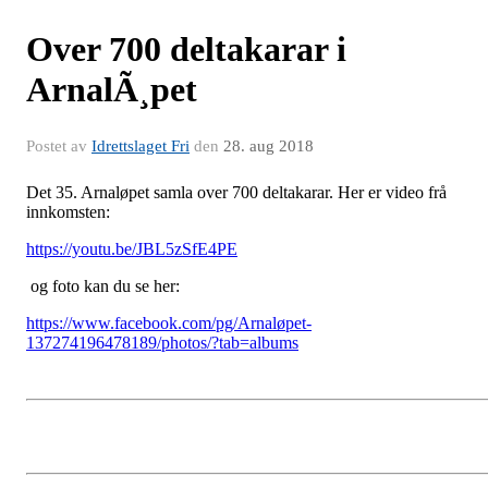
Over 700 deltakarar i
ArnalÃ¸pet
Postet av
Idrettslaget Fri
den
28. aug 2018
Det 35. Arnaløpet samla over 700 deltakarar. Her er video frå
innkomsten:
https://youtu.be/JBL5zSfE4PE
og foto kan du se her:
https://www.facebook.com/pg/Arnaløpet-
137274196478189/photos/?tab=albums