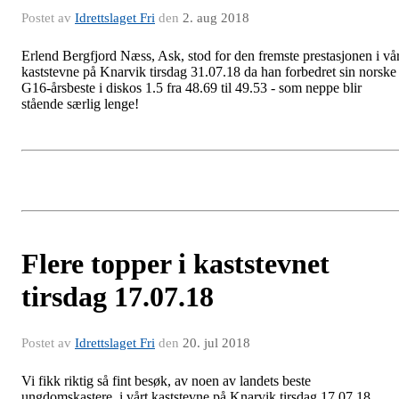
Postet av
Idrettslaget Fri
den
2. aug 2018
Erlend Bergfjord Næss, Ask, stod for den fremste prestasjonen i vår
kaststevne på Knarvik tirsdag 31.07.18 da han forbedret sin norske
G16-årsbeste i diskos 1.5 fra 48.69 til 49.53 - som neppe blir
stående særlig lenge!
Flere topper i kaststevnet
tirsdag 17.07.18
Postet av
Idrettslaget Fri
den
20. jul 2018
Vi fikk riktig så fint besøk, av noen av landets beste
ungdomskastere, i vårt kaststevne på Knarvik tirsdag 17.07.18.