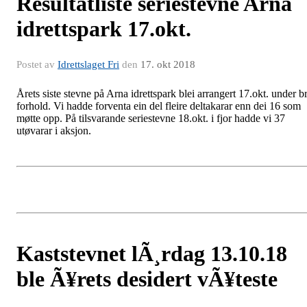
Resultatliste seriestevne Arna
idrettspark 17.okt.
Postet av
Idrettslaget Fri
den
17. okt 2018
Årets siste stevne på Arna idrettspark blei arrangert 17.okt. under b
forhold. Vi hadde forventa ein del fleire deltakarar enn dei 16 som
møtte opp. På tilsvarande seriestevne 18.okt. i fjor hadde vi 37
utøvarar i aksjon.
Kaststevnet lÃ¸rdag 13.10.18
ble Ã¥rets desidert vÃ¥teste