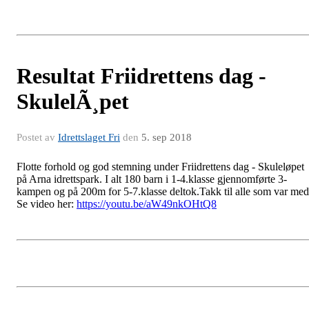
Resultat Friidrettens dag -
SkulelÃ¸pet
Postet av
Idrettslaget Fri
den
5. sep 2018
Flotte forhold og god stemning under Friidrettens dag - Skuleløpet
på Arna idrettspark. I alt 180 barn i 1-4.klasse gjennomførte 3-
kampen og på 200m for 5-7.klasse deltok.Takk til alle som var med
Se video her:
https://youtu.be/aW49nkOHtQ8