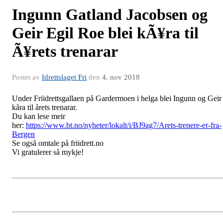
Ingunn Gatland Jacobsen og
Geir Egil Roe blei kÃ¥ra til
Ã¥rets trenarar
Postet av
Idrettslaget Fri
den
4. nov 2018
Under Friidrettsgallaen på Gardermoen i helga blei Ingunn og Geir
kåra til årets trenarar.
Du kan lese meir
her:
https://www.bt.no/nyheter/lokalt/i/BJ9ag7/Arets-trenere-er-fra-
Bergen
Se også omtale på friidrett.no
Vi gratulerer så mykje!