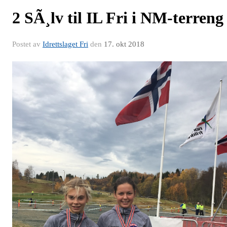
2 SÃ¸lv til IL Fri i NM-terreng
Postet av
Idrettslaget Fri
den
17. okt 2018