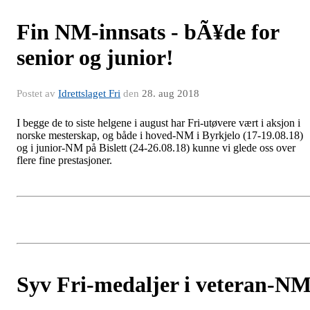
Fin NM-innsats - bÃ¥de for
senior og junior!
Postet av
Idrettslaget Fri
den
28. aug 2018
I begge de to siste helgene i august har Fri-utøvere vært i aksjon i
norske mesterskap, og både i hoved-NM i Byrkjelo (17-19.08.18)
og i junior-NM på Bislett (24-26.08.18) kunne vi glede oss over
flere fine prestasjoner.
Syv Fri-medaljer i veteran-N