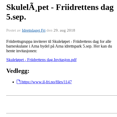
SkulelÃ¸pet - Friidrettens dag
5.sep.
Postet av
Idrettslaget Fri
den
29. aug 2018
Friidrettsgruppa inviterer til Skuleløpet - Friidrettens dag for alle
barneskulane i Arna bydel på Arna idrettspark 5.sep. Her kan du
hente invitasjonen:
Skuleløpet - Friidrettens dag.Invitasjon.pdf
Vedlegg:
https://www.il-fri.no/files/1147