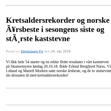
Kretsaldersrekorder og norske
Ã¥rsbeste i sesongens siste og
stÃ¸rste kaststevne
Postet av
Idrettslaget Fri
den
20. okt 2018
Vi fikk hele 54 starter og en rekke flotte resultater i vårt kaststevne
på Skansemyren lørdag 20.10.18. Både Erlend Bergfjord Næss, V
Litland og Mariell Morken satte norske årsbeste, og de to sistnevnt
slo dessuten til med kretsaldersrekorder!