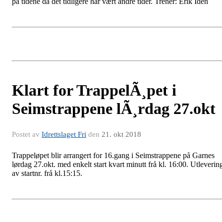
på tidene da det tidligere har vært andre tider. Trener: Erik Iden
Klart for TrappelÃ¸pet i
Seimstrappene lÃ¸rdag 27.okt
Postet av
Idrettslaget Fri
den
21. okt 2018
Trappeløpet blir arrangert for 16.gang i Seimstrappene på Garnes
lørdag 27.okt. med enkelt start kvart minutt frå kl. 16:00. Utleverin
av startnr. frå kl.15:15.