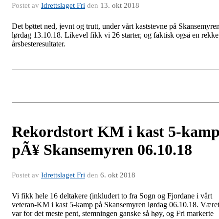
Postet av
Idrettslaget Fri
den
13. okt 2018
Det bøttet ned, jevnt og trutt, under vårt kaststevne på Skansemyre
lørdag 13.10.18. Likevel fikk vi 26 starter, og faktisk også en rekke
årsbesteresultater.
Rekordstort KM i kast 5-kam
pÃ¥ Skansemyren 06.10.18
Postet av
Idrettslaget Fri
den
6. okt 2018
Vi fikk hele 16 deltakere (inkludert to fra Sogn og Fjordane i vårt
veteran-KM i kast 5-kamp på Skansemyren lørdag 06.10.18. Være
var for det meste pent, stemningen ganske så høy, og Fri markerte