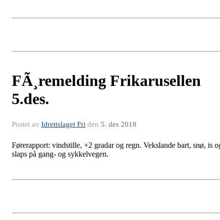
FÃ¸remelding Frikarusellen
5.des.
Postet av
Idrettslaget Fri
den
5. des 2018
Førerapport: vindstille, +2 gradar og regn. Vekslande bart, snø, is o
slaps på gang- og sykkelvegen.